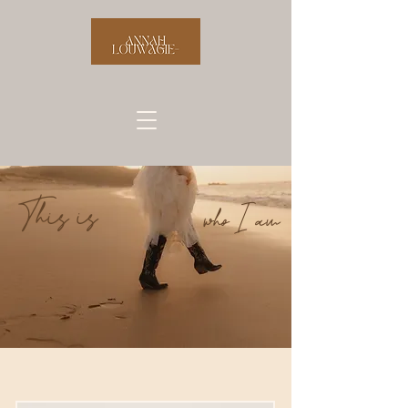
This is
who I am