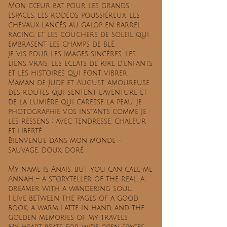
Mon cœur bat pour les grands
espaces, les rodéos poussiéreux, les
chevaux lancés au galop en barrel
racing, et les couchers de soleil qui
embrasent les champs de blé.
Je vis pour les images sincères, les
liens vrais, les éclats de rire d’enfants
et les histoires qui font vibrer.
Maman de Jude et August, amoureuse
des routes qui sentent l’aventure et
de la lumière qui caresse la peau, je
photographie vos instants comme je
les ressens : avec tendresse, chaleur
et liberté.
Bienvenue dans mon monde –
sauvage, doux, doré.
My name is Anaïs, but you can call me
Annah – a storyteller of the real, a
dreamer with a wandering soul.
I live between the pages of a good
book, a warm latte in hand, and the
golden memories of my travels.