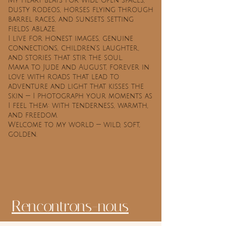
My heart beats for wide open spaces,
dusty rodeos, horses flying through
barrel races, and sunsets setting
fields ablaze.
I live for honest images, genuine
connections, children's laughter,
and stories that stir the soul.
Mama to Jude and August, forever in
love with roads that lead to
adventure and light that kisses the
skin — I photograph your moments as
I feel them: with tenderness, warmth,
and freedom.
Welcome to my world — wild, soft,
golden.
Rencontrons-nous