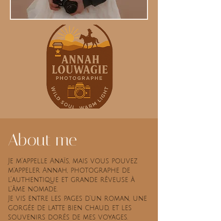
About me
Je m’appelle Anaïs, mais vous pouvez
m'appeler Annah, photographe de
l’authentique et grande rêveuse à
l’âme nomade.
Je vis entre les pages d’un roman, une
gorgée de latte bien chaud, et les
souvenirs dorés de mes voyages.