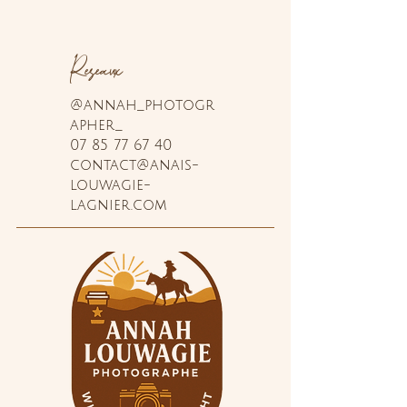
Réseaux
@annah_photogr
apher_
07 85 77 67 40
contact@anais-
louwagie-
lagnier.com