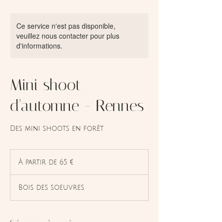
Ce service n'est pas disponible,
veuillez nous contacter pour plus
d'informations.
Mini shoot
d'automne - Rennes
Des mini shoots en forêt
À
partir
À partir de 65 €
de
65
euros
Bois des soeuvres