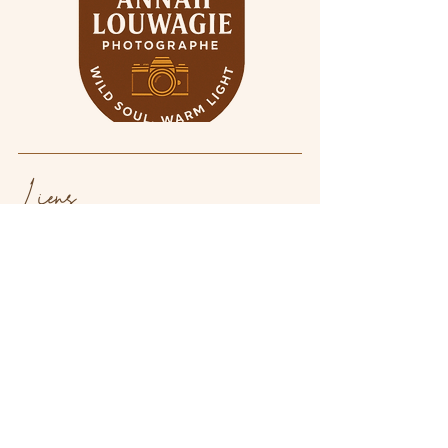
Liens
Contact
Portfolio
Blog
Investment
Recherche
About
Shop
Terms