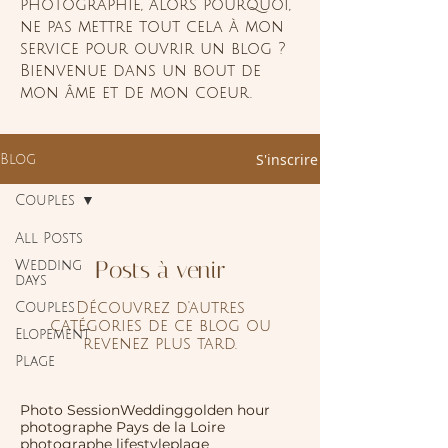
photographie, alors pourquoi,
ne pas mettre tout cela à mon
service pour ouvrir un blog ?
Bienvenue dans un bout de
mon âme et de mon coeur.
S'inscrire
Blog
Couples
All Posts
Posts à venir
Wedding
days
Découvrez d'autres
Couples
catégories de ce blog ou
Elopement
revenez plus tard.
Plage
Photo Session
Wedding
golden hour
photographe Pays de la Loire
photographe lifestyle
plage